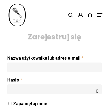
Skip
search
account
to
Menu
Close
main
Logowanie
Menu
content
Zarejestruj się
Nazwa użytkownika lub adres e-mail
*
Hasło
*
Zapamiętaj mnie