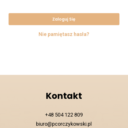
Zaloguj Się
Nie pamiętasz hasła?
Kontakt
+48 504 122 809
biuro@pcorczykowski.pl