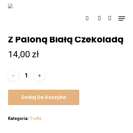
Skip
search
account
to
Menu
main
Trufle Z Białej Czekolady
content
Z Paloną Białą Czekoladą
14,00
zł
Dodaj Do Koszyka
Kategoria:
Trufle