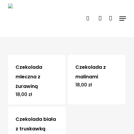
Skip
search
account
Close
to
Czekolady
Menu
Close
Filters
main
Menu
Filtry
content
Czekolada
Czekolada z
mleczna z
malinami
18,00
zł
żurawiną
18,00
zł
Czekolada biała
z truskawką